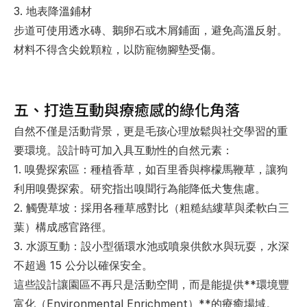
3. 地表降溫鋪材
步道可使用透水磚、鵝卵石或木屑鋪面，避免高溫反射。
材料不得含尖銳顆粒，以防寵物腳墊受傷。
五、打造互動與療癒感的綠化角落
自然不僅是活動背景，更是毛孩心理放鬆與社交學習的重
要環境。設計時可加入具互動性的自然元素：
1. 
嗅覺探索區
：種植香草，如百里香與檸檬馬鞭草，讓狗
利用嗅覺探索。研究指出嗅聞行為能降低犬隻焦慮。
2. 
觸覺草坡
：採用各種草感對比（粗糙結縷草與柔軟白三
葉）構成感官路徑。
3. 
水源互動
：設小型循環水池或噴泉供飲水與玩耍，水深
不超過 15 公分以確保安全。
這些設計讓園區不再只是活動空間，而是能提供**環境豐
富化（Environmental Enrichment）**的療癒場域。