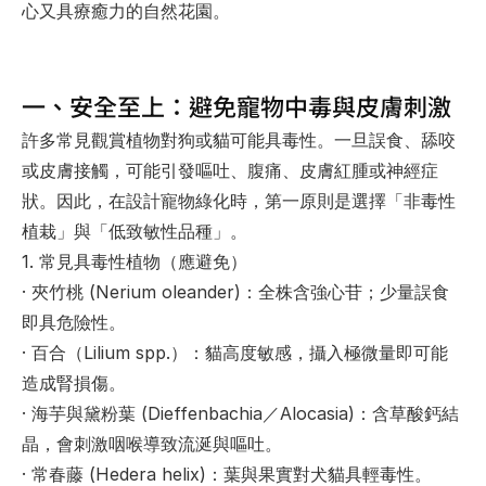
心又具療癒力的自然花園。
一、安全至上：避免寵物中毒與皮膚刺激
許多常見觀賞植物對狗或貓可能具毒性。一旦誤食、舔咬
或皮膚接觸，可能引發嘔吐、腹痛、皮膚紅腫或神經症
狀。因此，在設計寵物綠化時，
第一原則是選擇「非毒性
植栽」與「低致敏性品種」
。
1. 常見具毒性植物（應避免）
· 
夾竹桃 (Nerium oleander)
：全株含強心苷；少量誤食
即具危險性。
· 
百合（Lilium spp.）
：貓高度敏感，攝入極微量即可能
造成腎損傷。
· 
海芋與黛粉葉 (Dieffenbachia／Alocasia)
：含草酸鈣結
晶，會刺激咽喉導致流涎與嘔吐。
· 
常春藤 (Hedera helix)
：葉與果實對犬貓具輕毒性。