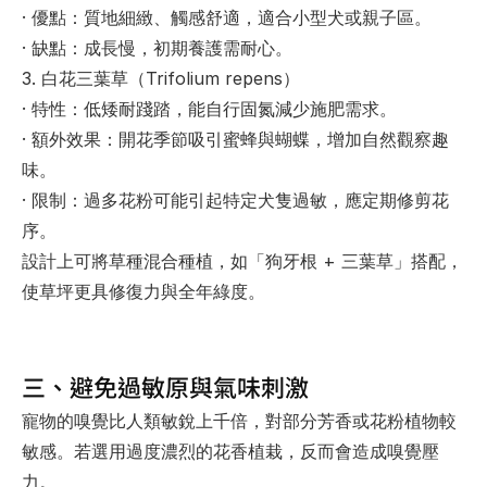
· 
優點
：質地細緻、觸感舒適，適合小型犬或親子區。
· 
缺點
：成長慢，初期養護需耐心。
3. 白花三葉草（Trifolium repens）
· 
特性
：低矮耐踐踏，能自行固氮減少施肥需求。
· 
額外效果
：開花季節吸引蜜蜂與蝴蝶，增加自然觀察趣
味。
· 
限制
：過多花粉可能引起特定犬隻過敏，應定期修剪花
序。
設計上可將草種混合種植，如「狗牙根 + 三葉草」搭配，
使草坪更具修復力與全年綠度。
三、避免過敏原與氣味刺激
寵物的嗅覺比人類敏銳上千倍，對部分芳香或花粉植物較
敏感。若選用過度濃烈的花香植栽，反而會造成嗅覺壓
力。