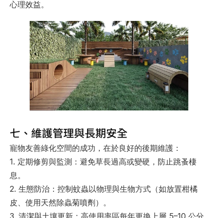
心理效益。
七、維護管理與長期安全
寵物友善綠化空間的成功，在於良好的後期維護：
1. 
定期修剪與監測
：避免草長過高或變硬，防止跳蚤棲
息。
2. 
生態防治
：控制蚊蟲以物理與生物方式（如放置柑橘
皮、使用天然除蟲菊噴劑）。
3. 
清潔與土壤更新
：高使用率區每年更換上層 5–10 公分