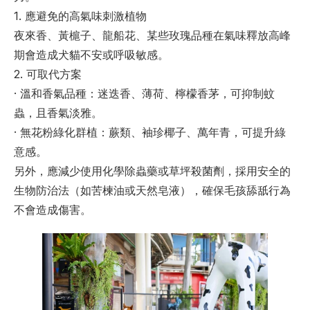
1. 應避免的高氣味刺激植物
夜來香、黃槴子、龍船花、某些玫瑰品種在氣味釋放高峰
期會造成犬貓不安或呼吸敏感。
2. 可取代方案
· 
溫和香氣品種
：迷迭香、薄荷、檸檬香茅，可抑制蚊
蟲，且香氣淡雅。
· 
無花粉綠化群植
：蕨類、袖珍椰子、萬年青，可提升綠
意感。
另外，應減少使用化學除蟲藥或草坪殺菌劑，採用安全的
生物防治法（如苦楝油或天然皂液），確保毛孩舔舐行為
不會造成傷害。