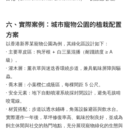
六、實際案例：城市寵物公園的植栽配置
方案
以香港新界某寵物公園為例，其綠化區設計如下：
· 
主要草皮區
：狗牙根 + 白三葉混播（耐踐踏度 ≥ A 
級）。
· 
灌木層
：薰衣草與迷迭香環繞步道，兼具氣味屏障與驅
蟲。
· 
喬木層
：小葉欖仁成蔭區，每棵間距 5 公尺。
· 
安全元素
：地下自動噴灌系統採封閉設計，避免毛孩啃
咬電線。
· 
材質搭配
：步道以透水鋪磚，角落設躲避區與飲水台。
實際運作一年後，草坪修復率高、氣味控制良好，並成為
飼主休閒與社交的熱門地點，充分展現寵物綠化的生態與