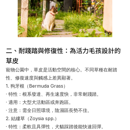
二、耐踐踏與修復性：為活力毛孩設計的
草皮
寵物公園中，草皮是活動空間的核心。不同草種在
耐踏
性、修復速度與觸感
上差異顯著。
1. 狗牙根（Bermuda Grass）
· 
特性
：根系發達、再生速度快，非常耐踐踏。
· 
適用
：大型犬活動區或奔跑區。
· 
注意
：需全日照環境，陰濕區長勢不佳。
2. 結縷草（Zoysia spp.）
· 
特性
：柔軟且具彈性，犬貓踩踏後能快速回彈。