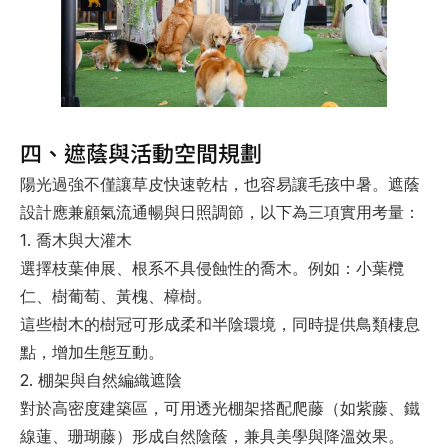
四、遮蔭與活動空間規劃
陽光過強不僅讓草皮快速乾枯，也容易讓毛孩中暑。遮蔭
設計應兼顧氣流通暢與日照調節，以下為三項實用考量：
1. 喬木與大灌木
選擇枝葉伸展、根系不具侵蝕性的喬木。例如：小葉欖
仁、樹葡萄、黃槐、樟樹。
這些樹木的樹冠可形成柔和半陰環境，同時提供鳥類棲息
點，增加生態互動。
2. 棚架與自然編織遮陰
對於高密度建築區，可用透光棚架搭配爬藤（如紫藤、鐵
線蓮、珊瑚藤）形成自然陰蔭，兼具美學與降溫效果。