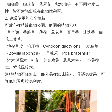
· 
鈕釦藤、繡球花、鳶尾花、秋水仙等
：有不同程度毒
性，皆不建議出現在寵物休憩區。
2. 建議使用的安全植栽
可放心種植於寵物公園、庭園的植物包括：
· 
草本類
：香蜂草、薄荷、薰衣草、百里香、迷迭香、白
花三葉草。
· 
地被草皮
：狗牙根（Cynodon dactylon）、結縷草
（Zoysia japonica）、早熟禾（Poa pratensis）。
· 
灌木與喬木
：桂花、黃金扇葉（鳳凰木科）、小葉欖
仁、紫花風鈴木。
這些植物不僅無毒，部分品種氣味怡人、具驅蟲效果，可
降低跳蚤與蚊蟲密度。