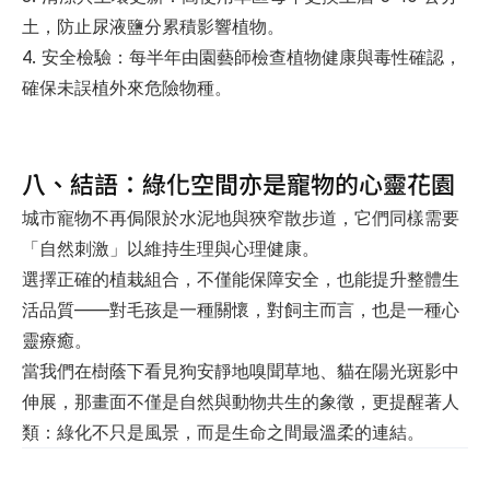
土，防止尿液鹽分累積影響植物。
4. 
安全檢驗
：每半年由園藝師檢查植物健康與毒性確認，
確保未誤植外來危險物種。
八、結語：綠化空間亦是寵物的心靈花園
城市寵物不再侷限於水泥地與狹窄散步道，它們同樣需要
「自然刺激」以維持生理與心理健康。
選擇正確的植栽組合，不僅能保障安全，也能提升整體生
活品質——對毛孩是一種關懷，對飼主而言，也是一種心
靈療癒。
當我們在樹蔭下看見狗安靜地嗅聞草地、貓在陽光斑影中
伸展，那畫面不僅是自然與動物共生的象徵，更提醒著人
類：
綠化不只是風景，而是生命之間最溫柔的連結。