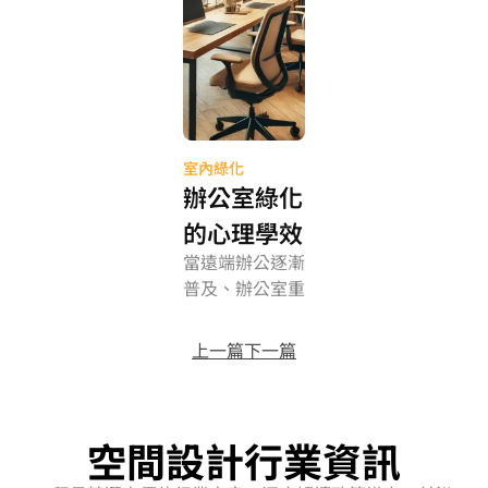
室內綠化
辦公室綠化
的心理學效
當遠端辦公逐漸
應：綠色空
普及、辦公室重
間如何影響
新被定義為「創
專注與情緒
造與社交的場
上一篇
下一篇
域」時，綠化開
始被視為提升空
間品質與情緒健
空間設計行業資訊
康的關鍵變量。