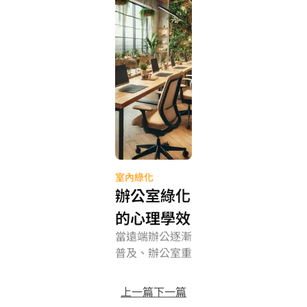
室內綠化
辦公室綠化
的心理學效
當遠端辦公逐漸
應：綠色空
普及、辦公室重
間如何影響
新被定義為「創
專注與情緒
造與社交的場
上一篇
下一篇
域」時，綠化開