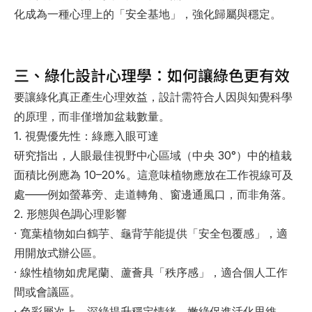
化成為一種心理上的「安全基地」，強化歸屬與穩定。
三、綠化設計心理學：如何讓綠色更有效
要讓綠化真正產生心理效益，設計需符合人因與知覺科學
的原理，而非僅增加盆栽數量。
1. 視覺優先性：綠應入眼可達
研究指出，人眼最佳視野中心區域（中央 30°）中的植栽
面積比例應為 10–20%。這意味植物應放在工作視線可及
處——例如螢幕旁、走道轉角、窗邊通風口，而非角落。
2. 形態與色調心理影響
· 寬葉植物如白鶴芋、龜背芋能提供「安全包覆感」，適
用開放式辦公區。
· 線性植物如虎尾蘭、蘆薈具「秩序感」，適合個人工作
間或會議區。
· 色彩層次上，深綠提升穩定情緒、嫩綠促進活化思維，