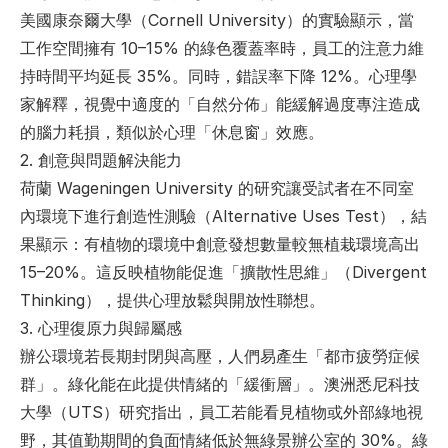
美國康奈爾大學（Cornell University）的實驗顯示，當
工作空間擁有 10–15% 的綠色覆蓋率時，員工的注意力維
持時間平均延長 35%。同時，錯誤率下降 12%。心理學
家解釋，視覺中適度的「自然分佈」能緩解過度專注造成
的腦力耗損，類似於心理「休息窗」效應。
2. 創意與問題解決能力
荷蘭 Wageningen University 的研究讓受試者在不同室
內環境下進行創造性測驗（Alternative Uses Test），結
果顯示：有植物的環境中創意發想數量較無植栽環境高出 
15–20%。這反映植物能促進「擴散性思維」（Divergent 
Thinking），提供心理放鬆與開放性聯想。
3. 心理復原力與歸屬感
辦公環境若長期封閉與高壓，人們易產生「都市疲勞症候
群」。綠化能在此提供情緒的「緩衝層」。澳洲悉尼科技
大學（UTS）研究指出，員工若能看見植物或外部綠地視
野，其值勤期間的負面情緒低於無綠景辦公室的 30%。綠