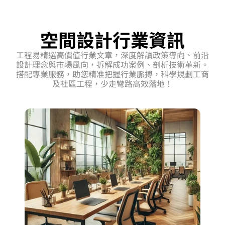
始被視為提升空
間品質與情緒健
空間設計行業資訊
康的關鍵變量。
工程易精選高價值行業文章，深度解讀政策導向、前沿
設計理念與市場風向，拆解成功案例、剖析技術革新。
搭配專業服務，助您精准把握行業脈搏，科學規劃工商
及社區工程，少走彎路高效落地！