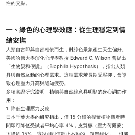
性的交點。
一、綠色的心理學效應：從生理穩定到情
緒安撫
人類自古即與自然相依而生，對綠色景象產生天生偏好。
美國哈佛大學演化心理學教授 Edward O. Wilson 曾提出
「生物親和假說」（Biophilia Hypothesis），指出人類
具與自然互動的心理需求。這種需求若長期受壓抑，會導
致心理壓力升高與認知疲勞。
多項實證研究證明，植物與自然綠意具明顯的身心調節作
用：
1. 
降低生理壓力反應
日本千葉大學的研究指出，僅 15 分鐘的觀葉植物觀看時
間即可降低受試者平均心率 4%，皮質醇（壓力荷爾蒙）
下降約 15%。這說明即使靜止不動的「視覺綠化」，也能