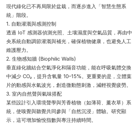
現代綠化已不再局限於盆栽，而逐步進入「智慧生態系
統」階段。
1. 
自動灌溉與感測控制
透過 IoT 感測器偵測光照、土壤濕度與空氣品質，再由中
央系統自動調節灌溉與補光，確保植物健康，也避免人工
維護壓力。
2. 
生物感知牆 (Biophilic Walls)
垂直綠化牆結合空氣淨化和隔音功能，能在呼吸氣體交換
中減少 CO₂，提升含氧量 10–15%。更重要的是，立體葉
片的動感與水氣波光，創造微動態刺激，減輕視覺疲勞。
3. 
室內自然聲與氣味搭配
某些設計引入環境聲學與芳香植物（如薄荷、薰衣草）系
統，使嗅覺與聽覺共同參與「自然沉浸」體驗。研究顯
示，這可增加愉悅指數與專注持續時間。